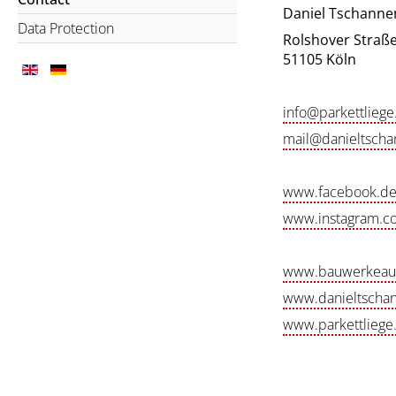
Daniel Tschanne
Data Protection
Rolshover Straße
51105 Köln
info@parkettliege
mail@danieltscha
www.facebook.d
www.instagram.c
www.bauwerkeauf
www.danieltscha
www.parkettliege