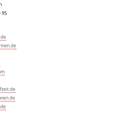
n
 95
.de
nnen.de
e
om
zeit.de
nnen.de
.de